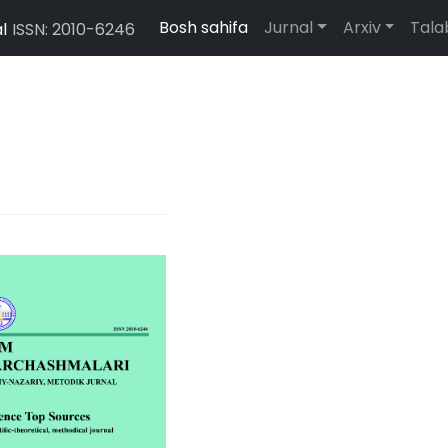
Bosh sahifa
Jurnal
Arxiv
Tal
l
ISSN: 2010-6246