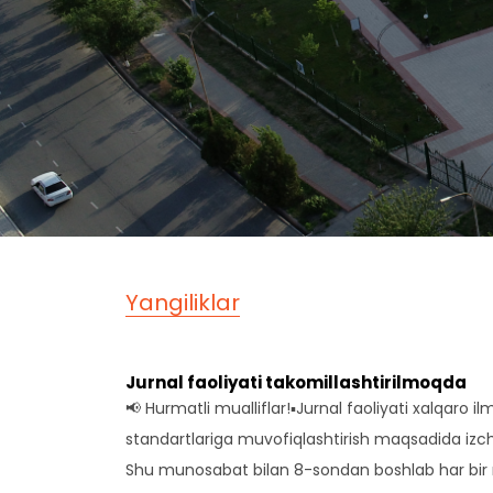
Yangiliklar
Jurnal faoliyati takomillashtirilmoqda
📢 Hurmatli mualliflar!▪️Jurnal faoliyati xalqaro i
standartlariga muvofiqlashtirish maqsadida izchi
Shu munosabat bilan 8-sondan boshlab har bir