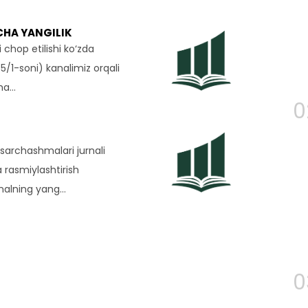
ICHA YANGILIK
i chop etilishi ko‘zda
5/1-soni) kanalimiz orqali
 ha…
0
 sarchashmalari jurnali
 rasmiylashtirish
rnalning yang…
0