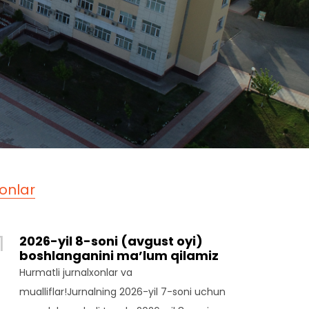
lonlar
1
2026-yil 8-soni (avgust oyi)
boshlanganini ma’lum qilamiz
Hurmatli jurnalxonlar va
mualliflar!Jurnalning 2026-yil 7-soni uchun