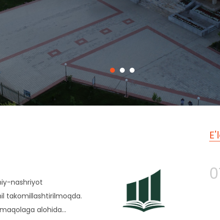
E'
0
lmiy-nashriyot
l takomillashtirilmoqda.
 maqolaga alohida…