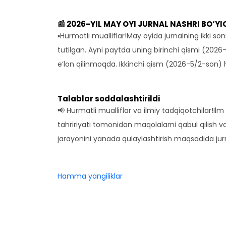
📰 2026-YIL MAY OYI JURNAL NASHRI BO‘Y
▪️Hurmatli mualliflar!May oyida jurnalning ikki son
tutilgan. Ayni paytda uning birinchi qismi (2026-
e’lon qilinmoqda. Ikkinchi qism (2026-5/2-son)
Talablar soddalashtirildi
📢 Hurmatli mualliflar va ilmiy tadqiqotchilar!Ilm
tahririyati tomonidan maqolalarni qabul qilish va
jarayonini yanada qulaylashtirish maqsadida ju
Hamma yangiliklar