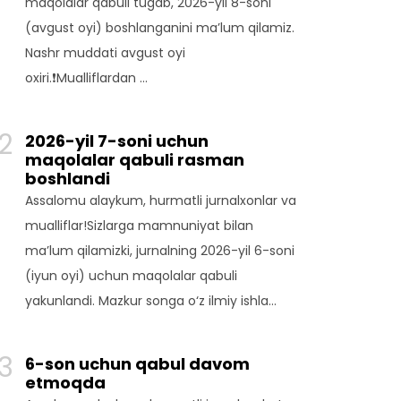
maqolalar qabuli tugab, 2026-yil 8-soni
(avgust oyi) boshlanganini ma’lum qilamiz.
Nashr muddati avgust oyi
oxiri.❗️Mualliflardan …
2
2026-yil 7-soni uchun
maqolalar qabuli rasman
boshlandi
Assalomu alaykum, hurmatli jurnalxonlar va
mualliflar!Sizlarga mamnuniyat bilan
ma’lum qilamizki, jurnalning 2026-yil 6-soni
(iyun oyi) uchun maqolalar qabuli
yakunlandi. Mazkur songa o‘z ilmiy ishla…
3
6-son uchun qabul davom
etmoqda