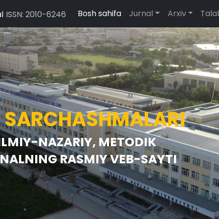
Bosh sahifa
Jurnal
Arxiv
Tal
l
ISSN: 2010-6246
M SARCHASHMALARI
ILMIY-NAZARIY, METODIK
NALNING RASMIY VEB-SAYTI