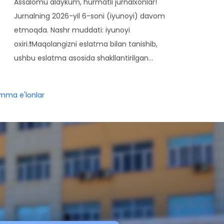
Assalomu alaykum, hurmatli jurnalxonlar!
Jurnalning 2026-yil 6-soni (iyunoyi) davom
etmoqda. Nashr muddati: iyunoyi
oxiri.❗️Maqolangizni eslatma bilan tanishib,
ushbu eslatma asosida shakllantirilgan…
mma e'lonlar