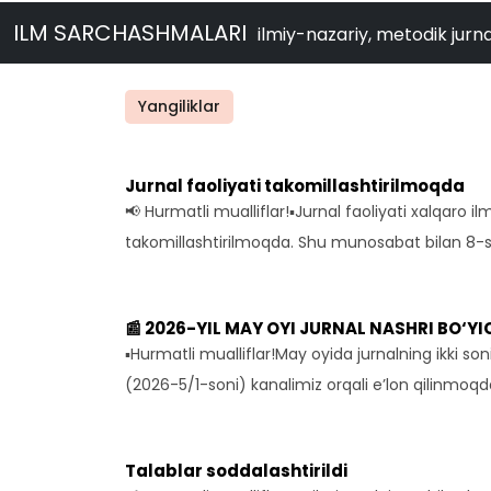
Yangiliklar
ILM SARCHASHMALARI
ilmiy-nazariy, metodik jurna
Jurnal faoliyati takomillashtirilmoqda
📢 Hurmatli mualliflar!▪️Jurnal faoliyati xalqaro 
takomillashtirilmoqda. Shu munosabat bilan 8-
📰 2026-YIL MAY OYI JURNAL NASHRI BO‘Y
▪️Hurmatli mualliflar!May oyida jurnalning ikki son
(2026-5/1-soni) kanalimiz orqali e’lon qilinmoq
Talablar soddalashtirildi
📢 Hurmatli mualliflar va ilmiy tadqiqotchilar!Il
qilish va rasmiylashtirish jarayonini yanada qul