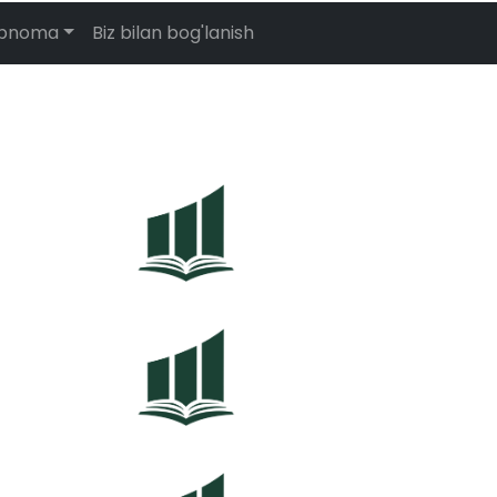
abnoma
Biz bilan bog'lanish