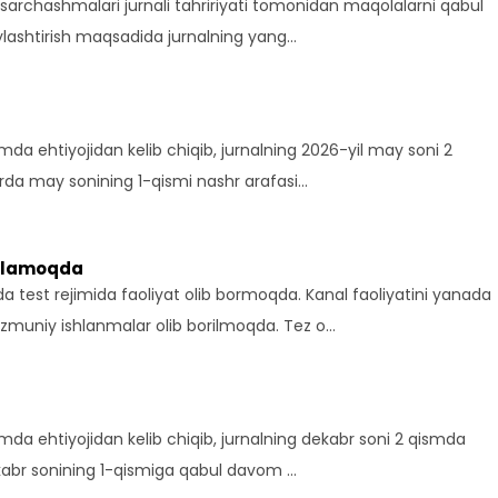
hamda ehtiyojidan kelib chiqib, jurnalning 2026-yil may soni 2
irda may sonining 1-qismi nashr arafasi…
shlamoqda
a test rejimida faoliyat olib bormoqda. Kanal faoliyatini yanada
zmuniy ishlanmalar olib borilmoqda. Tez o…
hamda ehtiyojidan kelib chiqib, jurnalning dekabr soni 2 qismda
dekabr sonining 1-qismiga qabul davom …