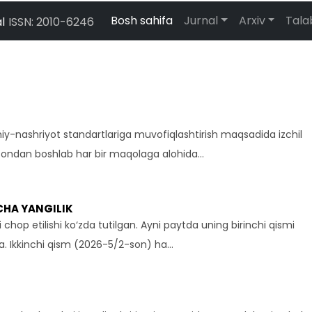
Bosh sahifa
Jurnal
Arxiv
Tal
l
ISSN: 2010-6246
ilmiy-nashriyot standartlariga muvofiqlashtirish maqsadida izchil
sondan boshlab har bir maqolaga alohida…
ICHA YANGILIK
i chop etilishi ko‘zda tutilgan. Ayni paytda uning birinchi qismi
da. Ikkinchi qism (2026-5/2-son) ha…
m sarchashmalari jurnali tahririyati tomonidan maqolalarni qabul
aylashtirish maqsadida jurnalning yang…